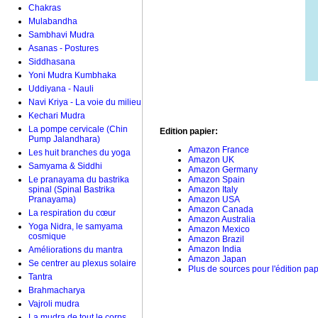
Chakras
Mulabandha
Sambhavi Mudra
Asanas - Postures
Siddhasana
Yoni Mudra Kumbhaka
Uddiyana - Nauli
Navi Kriya - La voie du milieu
Kechari Mudra
La pompe cervicale (Chin
Edition papier:
Pump Jalandhara)
Amazon France
Les huit branches du yoga
Amazon UK
Samyama & Siddhi
Amazon Germany
Le pranayama du bastrika
Amazon Spain
spinal (Spinal Bastrika
Amazon Italy
Pranayama)
Amazon USA
Amazon Canada
La respiration du cœur
Amazon Australia
Yoga Nidra, le samyama
Amazon Mexico
cosmique
Amazon Brazil
Amazon India
Améliorations du mantra
Amazon Japan
Se centrer au plexus solaire
Plus de sources pour l'édition pap
Tantra
Brahmacharya
Vajroli mudra
La mudra de tout le corps