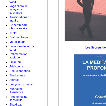
cœur
Yoga Nidra, le
samyama
cosmique
Améliorations du
mantra
Se centrer au
plexus solaire
Tantra
Brahmacharya
Vajroli mudra
La mudra de tout le
Les Secrets de
corps
L'alimentation
yogique
Le jeûne
Addictions
Hallucinogènes
Shatkarmas
Amaroli
Le cycle du nectar
Kundalini:
Assistance
Problèmes de
sensibilité
Shaktipat