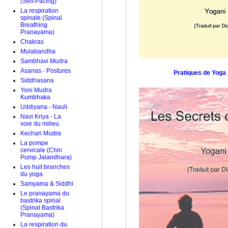
(Self-Pacing)
La respiration
spinale (Spinal
Breathing
Pranayama)
Chakras
Mulabandha
Sambhavi Mudra
Asanas - Postures
Pratiques de Yog
Siddhasana
Yoni Mudra
Kumbhaka
Uddiyana - Nauli
Navi Kriya - La
voie du milieu
Kechari Mudra
La pompe
cervicale (Chin
Pump Jalandhara)
Les huit branches
du yoga
Samyama & Siddhi
Le pranayama du
bastrika spinal
(Spinal Bastrika
Pranayama)
La respiration du