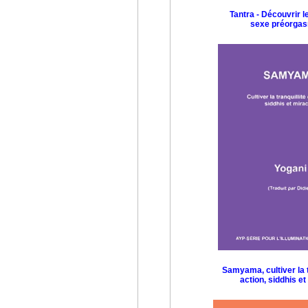
Tantra - Découvrir l
sexe préorga
Samyama, cultiver la t
action, siddhis et