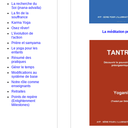
La recherche du
Soi (jnana-advaïta)
La fin de la
souffrance
Karma Yoga
Osez rêver!
La méditation p
L'évolution de
l'action
Prière et samyama
Le yoga pour les
enfants
Résumé des
pratiques
Gérer le temps
Modifications au
système de base
Notre rôle comme
enseignants
Retraites
Points de repère
(Enlightenment
Milestones)