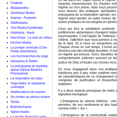
En fait dans les Yogas Sutras le régime 
Chakras
niyamas (observances). En d'autres mot
régime ou d'un jeûne, mais nous pouvon
Mulabandha
nous faisons des pratiques spirituelles
Sambhavi Mudra
pranayama de la respiration spinale, les
Asanas - Postures
régime peut ajouter un autre niveau de pu
autres pratiques et nos progrès en généra
Siddhasana
Yoni Mudra Kumbhaka
Ceux qui font la méditation profonde e
préférences alimentaires changent nature
Uddiyana - Nauli
nourrissantes. C'est l'appel de l'intérieur 
Navi Kriya - La voie du milieu
s'élève, l'attention que nous portons à
Kechari Mudra
de le faire. Et si nous ne ressentons pa
Chaque chose en son temps. Choisir une
La pompe cervicale (Chin
donnera pas des résultats durables. Il es
Pump Jalandhara)
un régime qui échoue. Donc, travaillez de 
Les huit branches du yoga
comportements externes suivront en te
Samyama & Siddhi
justice de Dieu et toutes ces choses vou
Le pranayama du bastrika
En nous engageant dans nos pratiques
spinal (Spinal Bastrika
habituons peu à peu notre système ner
Pranayama)
de caractéristiques de ce changement s
La respiration du cœur
complexe de purification et d'ouvertu
Yoga Nidra, le samyama
yogiques.
cosmique
Il y a deux aspects principaux de notre 
Améliorations du mantra
signature biologique.
Se centrer au plexus solaire
- L'émergence du silence intérieur - une 
Tantra
pensées, de nos sentiments et des haut
Brahmacharya
comme notre « Soi ».
Vajroli mudra
- L'émergence de la conductivité extati
La mudra de tout le corps