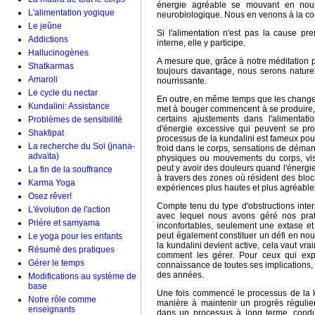
énergie agréable se mouvant en nous
L'alimentation yogique
neurobiologique. Nous en venons à la co
Le jeûne
Si l'alimentation n'est pas la cause 
Addictions
interne, elle y participe.
Hallucinogènes
A mesure que, grâce à notre méditation p
Shatkarmas
toujours davantage, nous serons naturel
Amaroli
nourrissante.
Le cycle du nectar
En outre, en même temps que les change
Kundalini: Assistance
met à bouger commencent à se produire, 
certains ajustements dans l'alimenta
Problèmes de sensibilité
d'énergie excessive qui peuvent se pr
Shaktipat
processus de la kundalini est fameux po
La recherche du Soi (jnana-
froid dans le corps, sensations de déman
advaïta)
physiques ou mouvements du corps, visio
peut y avoir des douleurs quand l'énergi
La fin de la souffrance
à travers des zones où résident des bloc
Karma Yoga
expériences plus hautes et plus agréable
Osez rêver!
Compte tenu du type d'obstructions int
L'évolution de l'action
avec lequel nous avons géré nos pra
Prière et samyama
inconfortables, seulement une extase e
peut également constituer un défi en nou
Le yoga pour les enfants
la kundalini devient active, cela vaut vr
Résumé des pratiques
comment les gérer. Pour ceux qui exp
Gérer le temps
connaissance de toutes ses implications,
des années.
Modifications au système de
base
Une fois commencé le processus de la ku
Notre rôle comme
manière à maintenir un progrès réguli
enseignants
dans un processus à long terme, condu