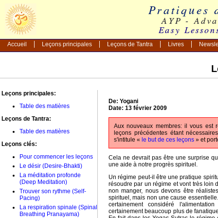
Accueil
Leçons principales
Leçons de Tantra
Livres
Newsle
L
Leçons principales:
De: Yogani
Table des matières
Date: 13 février 2009
Leçons de Tantra:
Aux nouveaux membres: il vous est 
Table des matières
leçons précédentes étant nécessaire
s'intitule «
le but de ces leçons
» et por
Leçons clés:
Pour commencer les leçons
Cela ne devrait pas être une surprise qu
une aide à notre progrès spirituel.
Le désir (Desire-Bhakti)
La méditation profonde
Un régime peut-il être une pratique spirit
(Deep Meditation)
résoudre par un régime et vont très loin 
non manger, nous devons être réaliste
Trouver son rythme (Self-
spirituel, mais non une cause essentielle.
Pacing)
certainement considéré l'alimentat
La respiration spinale (Spinal
certainement beaucoup plus de fanatiques
Breathing Pranayama)