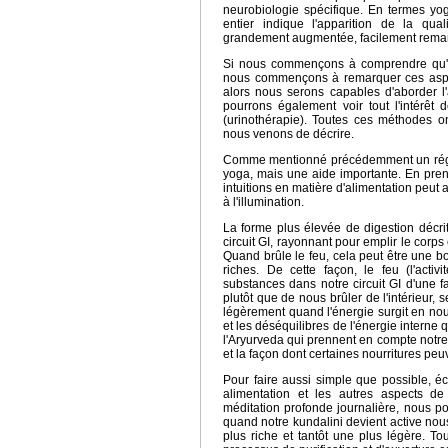
neurobiologie spécifique. En termes yogi
entier indique l'apparition de la qual
grandement augmentée, facilement remar
Si nous commençons à comprendre qu'un
nous commençons à remarquer ces aspec
alors nous serons capables d'aborder l'
pourrons également voir tout l'intérêt
(urinothérapie). Toutes ces méthodes on
nous venons de décrire.
Comme mentionné précédemment un régim
yoga, mais une aide importante. En pren
intuitions en matière d'alimentation peut 
à l'illumination.
La forme plus élevée de digestion décr
circuit GI, rayonnant pour emplir le corps
Quand brûle le feu, cela peut être une 
riches. De cette façon, le feu (l'activi
substances dans notre circuit GI d'une 
plutôt que de nous brûler de l'intérieur, 
légèrement quand l'énergie surgit en nous
et les déséquilibres de l'énergie interne 
l'Aryurveda qui prennent en compte notre 
et la façon dont certaines nourritures peu
Pour faire aussi simple que possible, éc
alimentation et les autres aspects de
méditation profonde journalière, nous po
quand notre kundalini devient active nou
plus riche et tantôt une plus légère. 