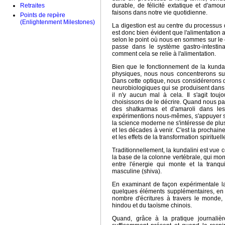
Retraites
durable, de félicité extatique et d'amo
faisons dans notre vie quotidienne.
Points de repère
(Enlightenment Milestones)
La digestion est au centre du processus 
est donc bien évident que l'alimentation 
selon le point où nous en sommes sur le
passe dans le système gastro-intestina
comment cela se relie à l'alimentation.
Bien que le fonctionnement de la kunda
physiques, nous nous concentrerons sur 
Dans cette optique, nous considérerons qu
neurobiologiques qui se produisent dans 
il n'y aucun mal à cela. Il s'agit t
choisissons de le décrire. Quand nous pa
des shatkarmas et d'amaroli dans les
expérimentions nous-mêmes, s'appuyer sur
la science moderne ne s'intéresse de plu
et les décades à venir. C'est la prochaine
et les effets de la transformation spirituel
Traditionnellement, la kundalini est vue 
la base de la colonne vertébrale, qui mont
entre l'énergie qui monte et la tranquill
masculine (shiva).
En examinant de façon expérimentale la n
quelques éléments supplémentaires, en 
nombre d'écritures à travers le monde,
hindou et du taoïsme chinois.
Quand, grâce à la pratique journalièr