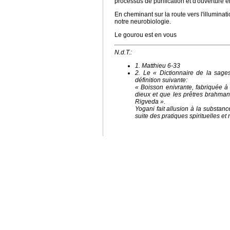
processus de purification et d'ouverture e
En cheminant sur la route vers l'illuminat
notre neurobiologie.
Le gourou est en vous
N.d.T.:
1. Matthieu 6-33
2. Le « Dictionnaire de la sage
définition suivante:
« Boisson enivrante, fabriquée à p
dieux et que les prêtres brahman
Rigveda ».
Yogani fait allusion à la substanc
suite des pratiques spirituelles et