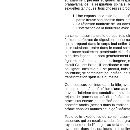
suffisamment présent et quand la respir
pranayama de la respiration spinale, 
sexuelles tantriques, trois choses se prod
Une expansion vers le haut de l'é
partie trouve son chemin dans le 
La rétention naturelle de l'air dan
L'interaction de la nourriture avec
La combinaison naturelle de ces trois é
forme plus élevée de digestion donne na
qui se répand dans le corps tout entier.
cette substance entre dans le canal spina
substance hautement pénétrante et parfois
bien des façons. Le nom généralement 
également à une plante hallucinogène, ce
circuit GI, une fois qu'il fonctionne à s
souligner l'alchimie qui se produit, trois
nourriture) se combinant pour créer une s
transformation spirituelle humaine.
Ce processus continue dans la tête, avec
ce qui conduit à la sécrétion d'une autr
travers l'intérieur des conduits du nez da
rejoint le processus décrit précéde
processus encore plus raffiné dans le ci
appelée amrita (nectar) dans la traditio
arôme dans les narines et un goût délica
Toute cette expérience de combinaison 
essences qui en résulte conduit à de gran
rayonnement de l'énergie au-delà du corp
avancent dans les pratiques spirituelle