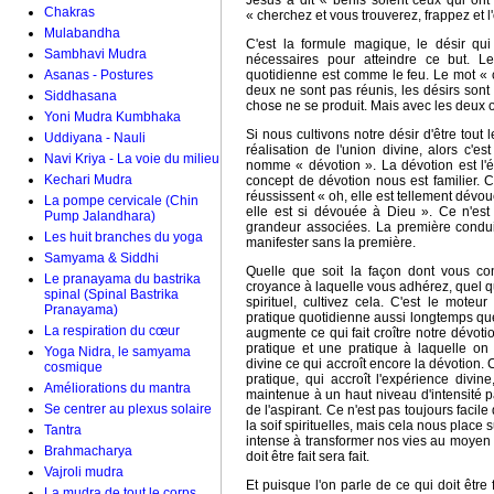
Jésus a dit « bénis soient ceux qui ont s
Chakras
« cherchez et vous trouverez, frappez et l
Mulabandha
C'est la formule magique, le désir qu
Sambhavi Mudra
nécessaires pour atteindre ce but. Le
Asanas - Postures
quotidienne est comme le feu. Le mot « co
deux ne sont pas réunis, les désirs sont 
Siddhasana
chose ne se produit. Mais avec les deux on
Yoni Mudra Kumbhaka
Si nous cultivons notre désir d'être tout 
Uddiyana - Nauli
réalisation de l'union divine, alors c'e
Navi Kriya - La voie du milieu
nomme « dévotion ». La dévotion est l'é
Kechari Mudra
concept de dévotion nous est familier. C
réussissent « oh, elle est tellement dévo
La pompe cervicale (Chin
elle est si dévouée à Dieu ». Ce n'est
Pump Jalandhara)
grandeur associées. La première condu
Les huit branches du yoga
manifester sans la première.
Samyama & Siddhi
Quelle que soit la façon dont vous conc
Le pranayama du bastrika
croyance à laquelle vous adhérez, quel q
spinal (Spinal Bastrika
spirituel, cultivez cela. C'est le moteu
Pranayama)
pratique quotidienne aussi longtemps que 
La respiration du cœur
augmente ce qui fait croître notre dévoti
pratique et une pratique à laquelle o
Yoga Nidra, le samyama
divine ce qui accroît encore la dévotion. 
cosmique
pratique, qui accroît l'expérience divin
Améliorations du mantra
maintenue à un haut niveau d'intensité 
Se centrer au plexus solaire
de l'aspirant. Ce n'est pas toujours faci
la soif spirituelles, mais cela nous place 
Tantra
intense à transformer nos vies au moyen
Brahmacharya
doit être fait sera fait.
Vajroli mudra
Et puisque l'on parle de ce qui doit être
La mudra de tout le corps