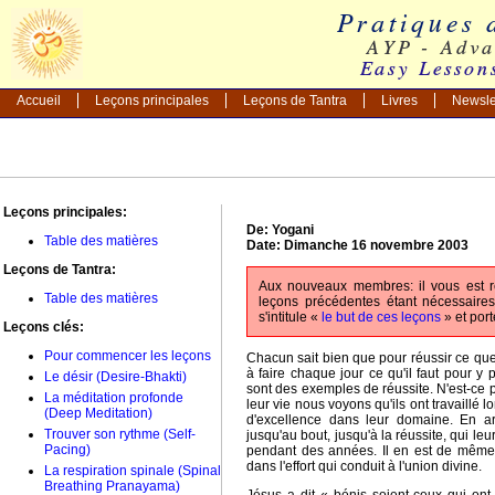
Accueil
Leçons principales
Leçons de Tantra
Livres
Newsle
Leçons principales:
De: Yogani
Table des matières
Date: Dimanche 16 novembre 2003
Leçons de Tantra:
Aux nouveaux membres: il vous est 
Table des matières
leçons précédentes étant nécessaire
s'intitule «
le but de ces leçons
» et por
Leçons clés:
Pour commencer les leçons
Chacun sait bien que pour réussir ce que l
à faire chaque jour ce qu'il faut pour y
Le désir (Desire-Bhakti)
sont des exemples de réussite. N'est-ce
La méditation profonde
leur vie nous voyons qu'ils ont travaill
(Deep Meditation)
d'excellence dans leur domaine. En arr
Trouver son rythme (Self-
jusqu'au bout, jusqu'à la réussite, qui leu
Pacing)
pendant des années. Il en est de même d
dans l'effort qui conduit à l'union divine.
La respiration spinale (Spinal
Breathing Pranayama)