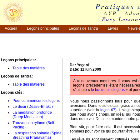
Accueil
Leçons principales
Leçons de Tantra
Livres
Newsle
Leçons principales:
De: Yogani
Table des matières
Date: 11 juin 2009
Leçons de Tantra:
Aux nouveaux membres: il vous est 
Table des matières
leçons précédentes étant nécessaire
s'intitule «
le but de ces leçons
» et por
Leçons clés:
Pour commencer les leçons
Nous nous passionnons tous pour quelq
aversions. Dans tous les cas, grâce à no
Le désir (Desire-Bhakti)
supérieur (voir la
leçon 67
). Il s'agit si
La méditation profonde
que nous avons choisi, un idéal qui no
(Deep Meditation)
dans notre vie. De cette manière, notre 
Trouver son rythme (Self-
Bien sûr, pour faire cela, il est néces
Pacing)
sommes pour voir ce qui pourrait être. Il 
La respiration spinale (Spinal
Breathing Pranayama)
Les rêveurs sont souvent critiqués pour