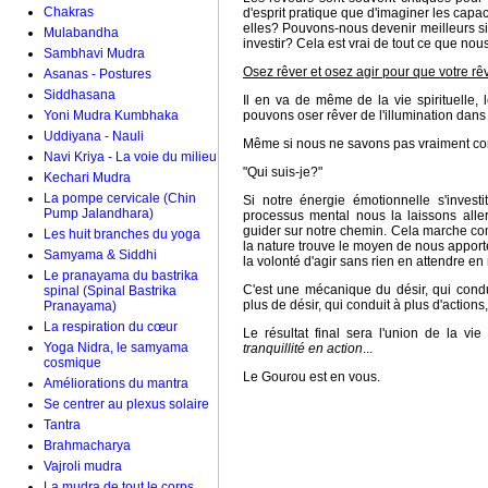
Chakras
d'esprit pratique que d'imaginer les capac
elles? Pouvons-nous devenir meilleurs si
Mulabandha
investir? Cela est vrai de tout ce que nou
Sambhavi Mudra
Osez rêver et osez agir pour que votre rê
Asanas - Postures
Siddhasana
Il en va de même de la vie spirituelle
Yoni Mudra Kumbhaka
pouvons oser rêver de l'illumination dans 
Uddiyana - Nauli
Même si nous ne savons pas vraiment com
Navi Kriya - La voie du milieu
"Qui suis-je?"
Kechari Mudra
La pompe cervicale (Chin
Si notre énergie émotionnelle s'invest
Pump Jalandhara)
processus mental nous la laissons aller
guider sur notre chemin. Cela marche c
Les huit branches du yoga
la nature trouve le moyen de nous apport
Samyama & Siddhi
la volonté d'agir sans rien en attendre en
Le pranayama du bastrika
C'est une mécanique du désir, qui condui
spinal (Spinal Bastrika
plus de désir, qui conduit à plus d'actions,
Pranayama)
La respiration du cœur
Le résultat final sera l'union de la vie
Yoga Nidra, le samyama
tranquillité en action
...
cosmique
Le Gourou est en vous.
Améliorations du mantra
Se centrer au plexus solaire
Tantra
Brahmacharya
Vajroli mudra
La mudra de tout le corps