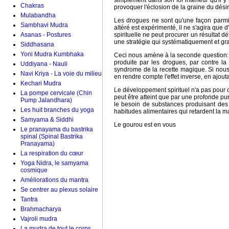
simplement dans son for intérieur qu'il 
Chakras
provoquer l'éclosion de la graine du désir sp
Mulabandha
Les drogues ne sont qu'une façon parmi b
Sambhavi Mudra
altéré est expérimenté, il ne s'agira que
Asanas - Postures
spirituelle ne peut procurer un résultat dé
une stratégie qui systématiquement et gra
Siddhasana
Yoni Mudra Kumbhaka
Ceci nous amène à la seconde question: les
produite par les drogues, par contre la
Uddiyana - Nauli
syndrome de la recette magique. Si nous
Navi Kriya - La voie du milieu
en rendre compte l'effet inverse, en ajo
Kechari Mudra
Le développement spirituel n'a pas pour ob
La pompe cervicale (Chin
peut être atteint que par une profonde pur
Pump Jalandhara)
le besoin de substances produisant des e
Les huit branches du yoga
habitudes alimentaires qui retardent la m
Samyama & Siddhi
Le gourou est en vous
Le pranayama du bastrika
spinal (Spinal Bastrika
Pranayama)
La respiration du cœur
Yoga Nidra, le samyama
cosmique
Améliorations du mantra
Se centrer au plexus solaire
Tantra
Brahmacharya
Vajroli mudra
La mudra de tout le corps