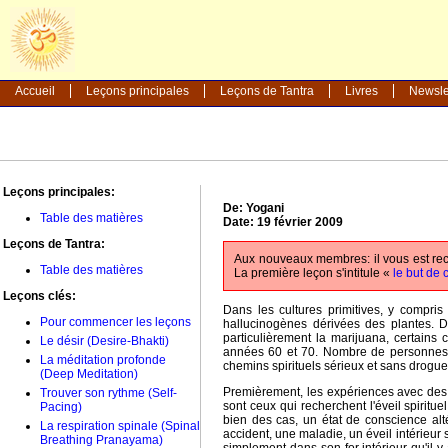
Accueil
Leçons principales
Leçons de Tantra
Livres
Newsle
Leçons principales:
De: Yogani
Table des matières
Date: 19 février 2009
Leçons de Tantra:
Aux nouveaux membres: il vous est re
Table des matières
La première leçon s'intitule «
le but de 
Leçons clés:
Dans les cultures primitives, y compris
Pour commencer les leçons
hallucinogènes dérivées des plantes. D
particulièrement la marijuana, certains
Le désir (Desire-Bhakti)
années 60 et 70. Nombre de personnes q
La méditation profonde
chemins spirituels sérieux et sans drogue
(Deep Meditation)
Premièrement, les expériences avec des 
Trouver son rythme (Self-
sont ceux qui recherchent l'éveil spiritu
Pacing)
bien des cas, un état de conscience alté
La respiration spinale (Spinal
accident, une maladie, un éveil intérieur s
Breathing Pranayama)