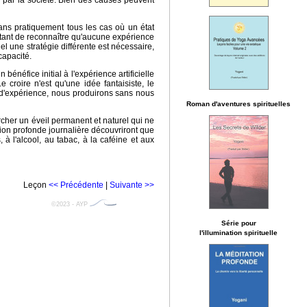
e par la société. Bien des causes peuvent
Dans pratiquement tous les cas où un état
ortant de reconnaître qu'aucune expérience
uel une stratégie différente est nécessaire,
capacité.
énéfice initial à l'expérience artificielle
croire n'est qu'une idée fantaisiste, le
 d'expérience, nous produirons sans nous
Roman d'aventures spirituelles
ercher un éveil permanent et naturel qui ne
ation profonde journalière découvriront que
à l'alcool, au tabac, à la caféine et aux
Leçon
<< Précédente
|
Suivante >>
©2023 - AYP
Série pour
l'illumination spirituelle