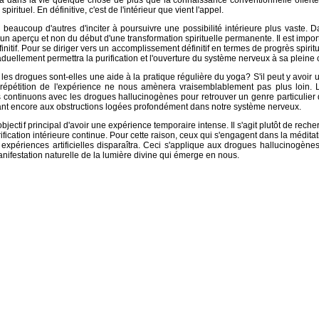
y a dans la vie quelque chose de plus que la connaissance conventionnelle offert
irituel. En définitive, c'est de l'intérieur que vient l'appel.
eaucoup d'autres d'inciter à poursuivre une possibilité intérieure plus vaste. 
 d'un aperçu et non du début d'une transformation spirituelle permanente. Il est imp
finitif. Pour se diriger vers un accomplissement définitif en termes de progrès spirit
duellement permettra la purification et l'ouverture du système nerveux à sa pleine 
 drogues sont-elles une aide à la pratique régulière du yoga? S'il peut y avoir un b
 répétition de l'expérience ne nous amènera vraisemblablement pas plus loin. Le 
 continuons avec les drogues hallucinogènes pour retrouver un genre particulier
utant encore aux obstructions logées profondément dans notre système nerveux.
jectif principal d'avoir une expérience temporaire intense. Il s'agit plutôt de rech
ification intérieure continue. Pour cette raison, ceux qui s'engagent dans la médit
xpériences artificielles disparaîtra. Ceci s'applique aux drogues hallucinogènes, 
anifestation naturelle de la lumière divine qui émerge en nous.