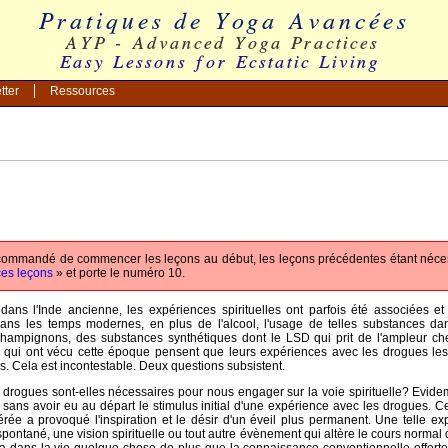
tter
Ressources
commandé de commencer les leçons au début, les leçons précédentes étant nécess
ces leçons
» et porte le numéro 10.
 dans l'Inde ancienne, les expériences spirituelles ont parfois été associées et
ans les temps modernes, en plus de l'alcool, l'usage de telles substances d
 champignons, des substances synthétiques dont le LSD qui prit de l'ampleur ch
ui ont vécu cette époque pensent que leurs expériences avec les drogues les 
s. Cela est incontestable. Deux questions subsistent.
drogues sont-elles nécessaires pour nous engager sur la voie spirituelle? Evid
el sans avoir eu au départ le stimulus initial d'une expérience avec les drogues.
rée a provoqué l'inspiration et le désir d'un éveil plus permanent. Une telle ex
pontané, une vision spirituelle ou tout autre évènement qui altère le cours normal de