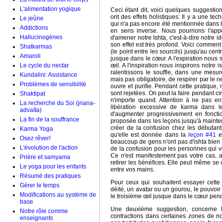
L'alimentation yogique
Ceci étant dit, voici quelques suggestio
ont des effets holistiques: Il y a une t
Le jeûne
qui n'a pas encore été mentionnée dans le
Addictions
en sens inverse. Nous pourrions l'appe
Hallucinogènes
d'amener notre Ishta, c'est-à-dire notre i
son effet est très profond. Voici commen
Shatkarmas
(le point entre les sourcils) jusqu'au cen
Amaroli
jusque dans le cœur. A l'expiration nous
Le cycle du nectar
œil. A l'inspiration nous inspirons notre 
ralentissons le souffle, dans une mesure 
Kundalini: Assistance
mais pas obligatoire, de respirer par le 
Problèmes de sensibilité
ouvre et purifie. Pendant cette pratique,
sont rejetées. On peut la faire pendant c
Shaktipat
n'importe quand. Attention à ne pas en
La recherche du Soi (jnana-
libération excessive de karma dans 
advaïta)
d'augmenter progressivement en fonctio
La fin de la souffrance
proposée dans les leçons jusqu'à maintena
créer de la confusion chez les débutants 
Karma Yoga
qu'elle est donnée dans la
leçon #41
et
Osez rêver!
beaucoup de gens n'ont pas d'ishta bien dé
L'évolution de l'action
de la confusion pour les personnes qui v
Ce n'est manifestement pas votre cas, au
Prière et samyama
retirer les bénéfices. Elle peut même se 
Le yoga pour les enfants
entre vos mains.
Résumé des pratiques
Pour ceux qui souhaitent essayer cette 
Gérer le temps
déité, un avatar ou un gourou, le pouvoir
Modifications au système de
le troisième œil jusque dans le cœur pendan
base
Une deuxième suggestion, concerne 
Notre rôle comme
contractions dans certaines zones de n
enseignants