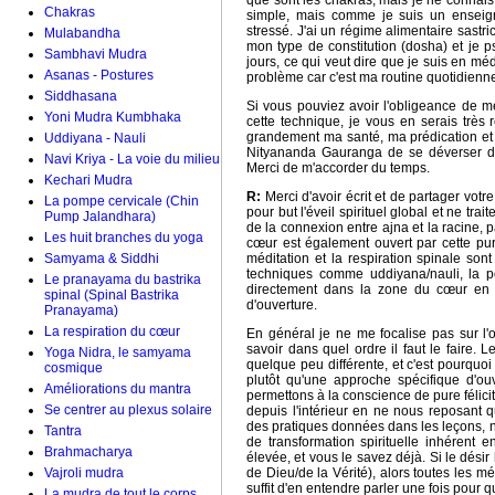
que sont les chakras, mais je ne connais
Chakras
simple, mais comme je suis un enseigna
stressé. J'ai un régime alimentaire sastri
Mulabandha
mon type de constitution (dosha) et je 
Sambhavi Mudra
jours, ce qui veut dire que je suis en méd
Asanas - Postures
problème car c'est ma routine quotidien
Siddhasana
Si vous pouviez avoir l'obligeance de 
Yoni Mudra Kumbhaka
cette technique, je vous en serais très 
grandement ma santé, ma prédication et 
Uddiyana - Nauli
Nityananda Gauranga de se déverser da
Navi Kriya - La voie du milieu
Merci de m'accorder du temps.
Kechari Mudra
R:
Merci d'avoir écrit et de partager vot
La pompe cervicale (Chin
pour but l'éveil spirituel global et ne tra
Pump Jalandhara)
de la connexion entre ajna et la racine, p
Les huit branches du yoga
cœur est également ouvert par cette puri
Samyama & Siddhi
méditation et la respiration spinale son
techniques comme uddiyana/nauli, la po
Le pranayama du bastrika
directement dans la zone du cœur en t
spinal (Spinal Bastrika
d'ouverture.
Pranayama)
La respiration du cœur
En général je ne me focalise pas sur l'
savoir dans quel ordre il faut le faire
Yoga Nidra, le samyama
quelque peu différente, et c'est pourqu
cosmique
plutôt qu'une approche spécifique d'ou
Améliorations du mantra
permettons à la conscience de pure félici
Se centrer au plexus solaire
depuis l'intérieur en ne nous reposant q
des pratiques données dans les leçons
Tantra
de transformation spirituelle inhérent e
Brahmacharya
élevée, et vous le savez déjà. Si le désir
Vajroli mudra
de Dieu/de la Vérité), alors toutes les 
suffit d'en entendre parler une fois pour
La mudra de tout le corps