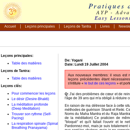
Accueil
Leçons principales
Leçons de Tantra
Livres
Newsle
Leçons principales:
De: Yogani
Table des matières
Date: Lundi 19 Juillet 2004
Leçons de Tantra:
Aux nouveaux membres: il vous est 
Table des matières
leçons précédentes étant nécessaire
s'intitule «
le but de ces leçons
» et por
Leçons clés:
Pour commencer les leçons
Q:
J'ai des problèmes de cœur et de rein
l'âge de 39 ans qui m'a obligé à réduire 
Le désir (Desire-Bhakti)
La méditation profonde
En raison de ma détresse face à cette sit
(Deep Meditation)
méthodes de guérison Shanti et Reiki. Cel
Noms du Maha Mantra et du Raja Mantra
Trouver son rythme (Self-
de la méditation) Ce praticien de mêm
Pacing)
"bloqué" et qu'il fallait l'ouvrir et le
La respiration spinale (Spinal
Pardonnez-moi, mais je suis totalement i
Breathing Pranayama)