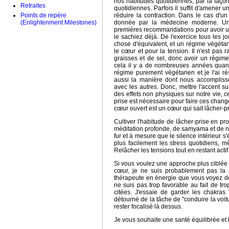
nos habitudes quotidiennes, par la façon
Retraites
quotidiennes. Parfois il suffit d'amener
Points de repère
réduire la contraction. Dans le cas d'un
(Enlightenment Milestones)
donnée par la médecine moderne. Un e
premières recommandations pour avoir u
le sachiez déjà. De l'exercice tous les 
chose d'équivalent, et un régime végétar
le cœur et pour la tension. Il n'est pas
graisses et de sel, donc avoir un régime
cela il y a de nombreuses années quand
régime purement végétarien et je l'ai ré
aussi la manière dont nous accomplisso
avec les autres. Donc, mettre l'accent s
des effets non physiques sur notre vie, 
prise est nécessaire pour faire ces chang
cœur ouvert est un cœur qui sait lâcher-p
Cultiver l'habitude de lâcher-prise en p
méditation profonde, de samyama et de n
fur et à mesure que le silence intérieur 
plus facilement les stress quotidiens,
Relâcher les tensions tout en restant actif
Si vous voulez une approche plus ciblée d
cœur, je ne suis probablement pas la 
thérapeute en énergie que vous voyez dé
ne suis pas trop favorable au fait de tro
citées. J'essaie de garder les chakras
détourné de la tâche de "conduire la voitu
rester focalisé là dessus.
Je vous souhaite une santé équilibrée et l