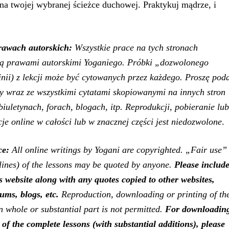
na twojej wybranej ścieżce duchowej. Praktykuj mądrze, i
rawach autorskich:
Wszystkie prace na tych stronach
są prawami autorskimi Yoganiego. Próbki „dozwolonego
linii) z lekcji może być cytowanych przez każdego. Proszę pod
ony wraz ze wszystkimi cytatami skopiowanymi na innych stron
biuletynach, forach, blogach, itp. Reprodukcji, pobieranie lub
je online w całości lub w znacznej części jest niedozwolone
.
ce:
All online writings by Yogani are copyrighted. „Fair use”
lines) of the lessons may be quoted by anyone.
Please include
is website along with any quotes copied to other websites,
rums, blogs
, etc.
Reproduction, downloading or printing of th
n whole or substantial part is not permitted.
For downloadin
 of the complete lessons
(with substantial additions)
, please