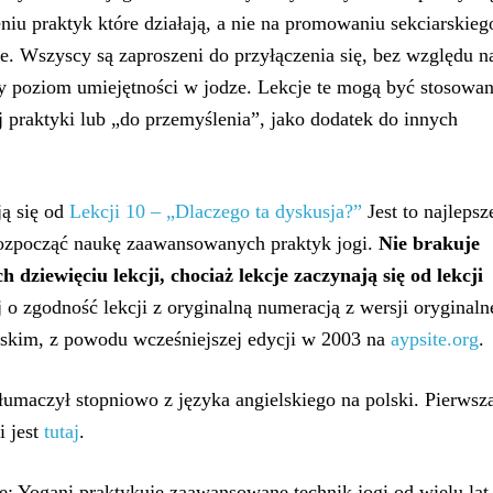
eniu praktyk które działają, a nie na promowaniu sekciarskieg
e. Wszyscy są zaproszeni do przyłączenia się, bez względu n
y poziom umiejętności w jodze. Lekcje te mogą być stosowa
 praktyki lub „do przemyślenia”, jako dodatek do innych
ją się od
Lekcji 10 – „Dlaczego ta dyskusja?”
Jest to najlepsz
rozpocząć naukę zaawansowanych praktyk jogi.
Nie brakuje
h dziewięciu lekcji, chociaż lekcje zaczynają się od lekcji
j o zgodność lekcji z oryginalną numeracją z wersji oryginaln
lskim, z powodu wcześniejszej edycji w 2003 na
aypsite.org
.
tłumaczył stopniowo z języka angielskiego na polski. Pierwsz
i jest
tutaj
.
e: Yogani praktykuje zaawansowane technik jogi od wielu lat,