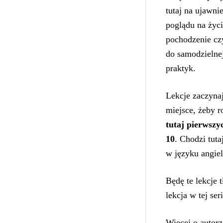
tutaj na ujawni
poglądu na życi
pochodzenie cz
do samodzielnej
praktyk.
Lekcje zaczyna
miejsce, żeby 
tutaj pierwszyc
10
. Chodzi tuta
w języku angie
Będę te lekcje 
lekcja w tej seri
Więcej o autorz