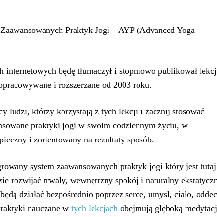
 Zaawansowanych Praktyk Jogi – AYP (Advanced Yoga
h internetowych będę tłumaczył i stopniowo publikował lekcj
 opracowywane i rozszerzane od 2003 roku.
y ludzi, którzy korzystają z tych lekcji i zacznij stosować
nsowane praktyki jogi w swoim codziennym życiu, w
pieczny i zorientowany na rezultaty sposób.
growany system zaawansowanych praktyk jogi który jest tutaj
ie rozwijać trwały, wewnętrzny spokój i naturalny ekstatycz
 będą działać bezpośrednio poprzez serce, umysł, ciało, odde
 Praktyki nauczane w
tych lekcjach
obejmują głęboką medytacj