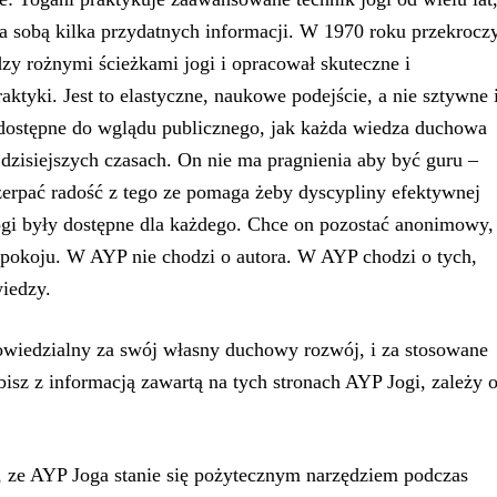
a sobą kilka przydatnych informacji. W 1970 roku przekrocz
zy rożnymi ścieżkami jogi i opracował skuteczne i
aktyki. Jest to elastyczne, naukowe podejście, a nie sztywne 
t dostępne do wglądu publicznego, jak każda wiedza duchowa
dzisiejszych czasach. On nie ma pragnienia aby być guru –
zerpać radość z tego ze pomaga żeby dyscypliny efektywnej
ogi były dostępne dla każdego. Chce on pozostać anonimowy,
spokoju. W AYP nie chodzi o autora. W AYP chodzi o tych,
iedzy.
owiedzialny za swój własny duchowy rozwój, i za stosowane
isz z informacją zawartą na tych stronach AYP Jogi, zależy 
 ze AYP Joga stanie się pożytecznym narzędziem podczas