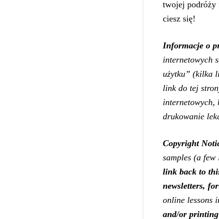
twojej podróży 
ciesz się!
Informacje o p
internetowych 
użytku” (kilka 
link do tej str
internetowych, 
drukowanie lekc
Copyright Noti
samples (a few 
link back to th
newsletters,
fo
online lessons i
and/or printing