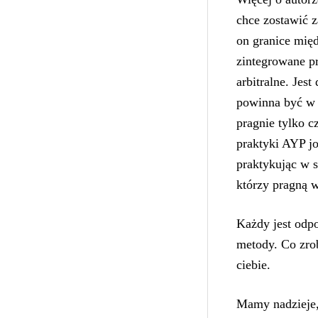
chce zostawić z
on granice międ
zintegrowane pr
arbitralne. Jes
powinna być w 
pragnie tylko c
praktyki AYP j
praktykując w 
którzy pragną w
Każdy jest odp
metody. Co zrob
ciebie.
Mamy nadzieje,