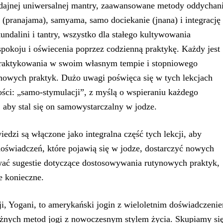
dajnej uniwersalnej mantry, zaawansowane metody oddychan
 (pranajama), samyama, samo dociekanie (jnana) i integrację
kundalini i tantry, wszystko dla stałego kultywowania
pokoju i oświecenia poprzez codzienną praktykę. Każdy jest
raktykowania w swoim własnym tempie i stopniowego
owych praktyk. Dużo uwagi poświęca się w tych lekcjach
ści: „samo-stymulacji”, z myślą o wspieraniu każdego
 aby stal się on samowystarczalny w jodze.
iedzi są włączone jako integralna część tych lekcji, aby
oświadczeń, które pojawią się w jodze, dostarczyć nowych
ować sugestie dotyczące dostosowywania rutynowych praktyk,
ie konieczne.
ji, Yogani, to amerykański jogin z wieloletnim doświadczeni
ężnych metod jogi z nowoczesnym stylem życia. Skupiamy si